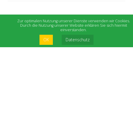
Zur optimalen Nutzung unserer Dienste verwenden wir Cookies.
Durch die Nutzung unserer Website erklären Sie sich hiermit
einverstanden.
OK
Datenschutz