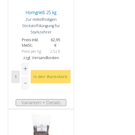
Horngrieß 25 kg
Zur mittelfristigen
Stickstoffdüngung für
Starkzehrer
Preis inkl.
62,95
MwSt.:
€
Preis per kg:
2,52 €
zzgl. Versandkosten
Varianten + Details