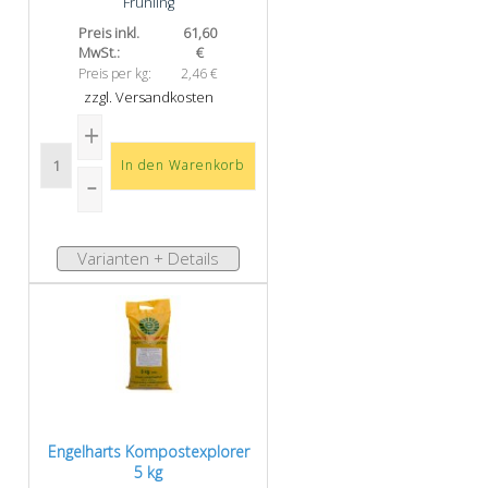
Frühling
Preis inkl.
61,60
MwSt.:
€
Preis per kg:
2,46 €
zzgl. Versandkosten
Varianten + Details
Engelharts Kompost­explorer
5 kg