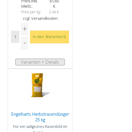
Preis inkl.
61,60
MwSt.:
€
Preis per kg:
2,46 €
zzgl. Versandkosten
Varianten + Details
Engelharts Herbst­rasen­dünger
25 kg
Für ein sattgrünes Rasenbild im