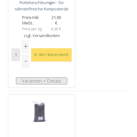
Rottebeschleuniger - für
nährstoffreiche Komposterde
Preis inkl.
21,90
MwSt.:
€
Preis per kg:
4,38 €
zzgl. Versandkosten
Varianten + Details