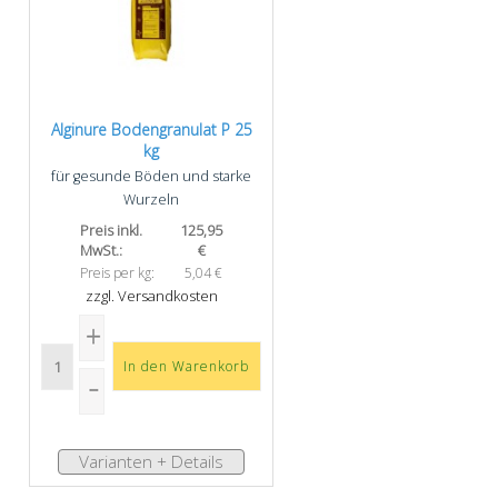
Alginure Bodengranulat P 25
kg
für gesunde Böden und starke
Wurzeln
Preis inkl.
125,95
MwSt.:
€
Preis per kg:
5,04 €
zzgl. Versandkosten
Varianten + Details