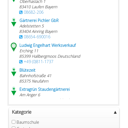
Oberhaslach 1
83410
Laufen
Bayern
08682-206
Gärtnerei Pichler GbR
Adelstetten 5
83404
Ainring
Bayern
08654-690016
Ludwig Engelhart Werksverkauf
Erching 11
85399
Hallbergmoos
Deutschland
+49 (0)811-1737
Blütezeit
Bahnhofstraße 41
85375
Neufahrn
Extragrün Staudengärtnerei
Am Anger 6
85356
Freising
Deutschland
Blumenhandwerk
Kategorie
Bahnhofstraße 4
85354
Freising
Baumschule